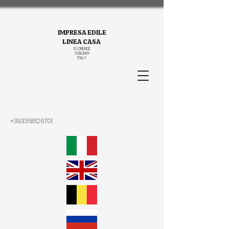
IMPRESA EDILE
LINEA CASA
FLORENCE
TUSCANY
ITALY
+393358126701