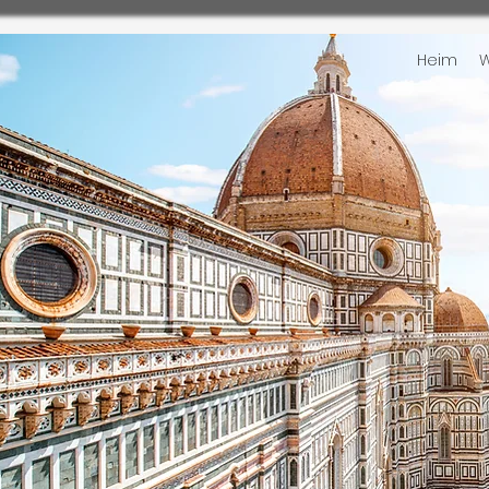
Heim
W